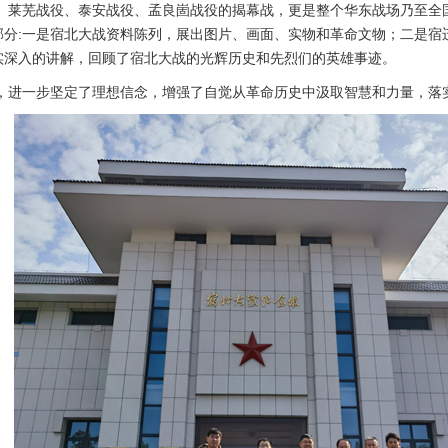
、莱芜战役、泰安战役、孟良崮战役的揭幕战，更是整个华东战场乃至全
部分:一是宿北大战资料陈列，展出图片、画面、实物和革命文物；二是宿
实深入的讲解，回顾了宿北大战的光辉历史和先烈们的英雄事迹。
，进一步坚定了理想信念，增强了自觉从革命历史中汲取智慧和力量，落