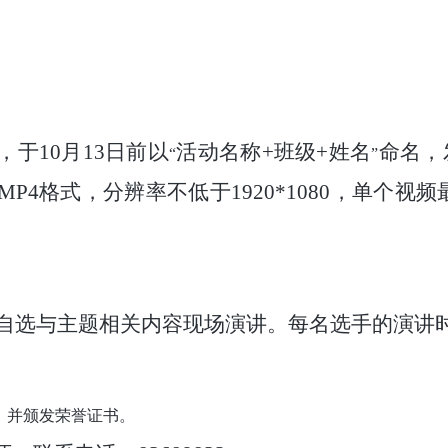
，于
10
月
13
日前以
活动名称
+
班级
+
姓名
命名，
“
”
MP4
格式，分辨率不低于
1920*1080
，单个视频
自选与主题相关内容现场演讲。每名选手的演讲
，并颁发荣誉证书
。